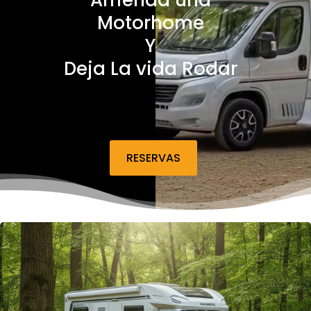
Arrienda una
Motorhome
Y
Deja La vida Rodar
RESERVAS