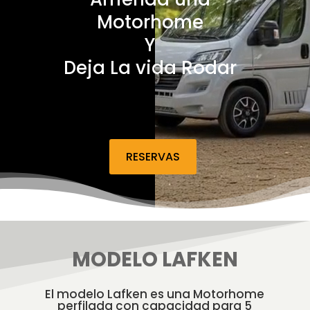
Motorhome
Y
Deja La vida Rodar
RESERVAS
MODELO LAFKEN
El modelo Lafken es una Motorhome
perfilada con capacidad para 5